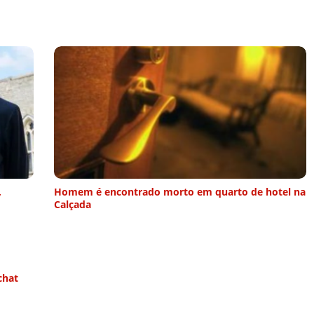
,
Homem é encontrado morto em quarto de hotel na
Calçada
chat