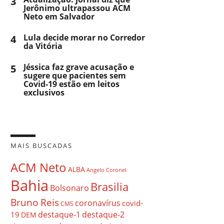
3
Jerônimo ultrapassou ACM
Neto em Salvador
4
Lula decide morar no Corredor
da Vitória
5
Jéssica faz grave acusação e
sugere que pacientes sem
Covid-19 estão em leitos
exclusivos
MAIS BUSCADAS
ACM Neto
ALBA
Angelo Coronel
Bahia
Brasilia
Bolsonaro
Bruno Reis
coronavírus
covid-
CMS
destaque-1
destaque-2
19
DEM