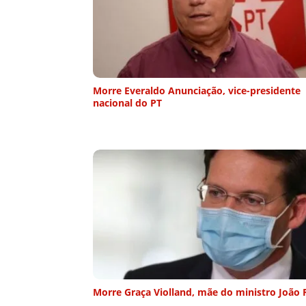
Morre Everaldo Anunciação, vice-presidente
nacional do PT
Morre Graça Violland, mãe do ministro João