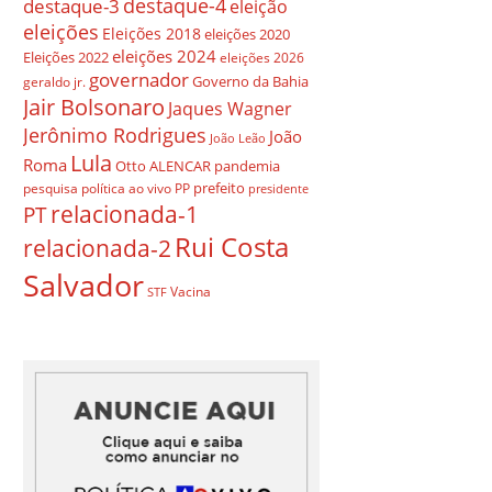
destaque-4
destaque-3
eleição
eleições
Eleições 2018
eleições 2020
eleições 2024
Eleições 2022
eleições 2026
governador
Governo da Bahia
geraldo jr.
Jair Bolsonaro
Jaques Wagner
Jerônimo Rodrigues
João
João Leão
Lula
Roma
Otto ALENCAR
pandemia
prefeito
pesquisa
política ao vivo
PP
presidente
relacionada-1
PT
Rui Costa
relacionada-2
Salvador
Vacina
STF