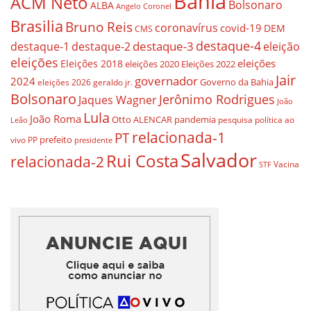
Bahia
ACM Neto
Bolsonaro
ALBA
Angelo Coronel
Brasilia
Bruno Reis
coronavírus
covid-19
DEM
CMS
destaque-4
destaque-3
eleição
destaque-1
destaque-2
eleições
eleições
Eleições 2018
eleições 2020
Eleições 2022
Jair
governador
2024
Governo da Bahia
geraldo jr.
eleições 2026
Bolsonaro
Jerônimo Rodrigues
Jaques Wagner
João
Lula
João Roma
Otto ALENCAR
pandemia
pesquisa
política ao
Leão
relacionada-1
PT
prefeito
vivo
PP
presidente
Salvador
Rui Costa
relacionada-2
Vacina
STF