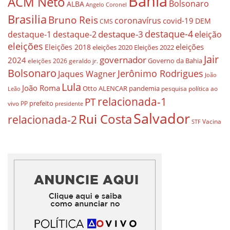
Bahia
ACM Neto
Bolsonaro
ALBA
Angelo Coronel
Brasilia
Bruno Reis
coronavírus
covid-19
DEM
CMS
destaque-4
destaque-3
destaque-1
destaque-2
eleição
eleições
eleições
Eleições 2018
eleições 2020
Eleições 2022
Jair
governador
2024
Governo da Bahia
geraldo jr.
eleições 2026
Bolsonaro
Jerônimo Rodrigues
Jaques Wagner
João
Lula
João Roma
Otto ALENCAR
pandemia
pesquisa
política ao
Leão
relacionada-1
PT
prefeito
vivo
PP
presidente
Salvador
Rui Costa
relacionada-2
Vacina
STF