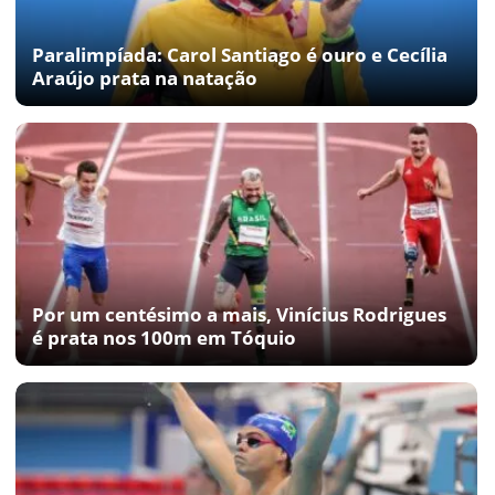
Paralimpíada: Carol Santiago é ouro e Cecília
Araújo prata na natação
Por um centésimo a mais, Vinícius Rodrigues
é prata nos 100m em Tóquio