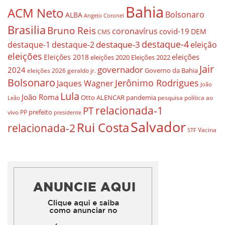
Bahia
ACM Neto
Bolsonaro
ALBA
Angelo Coronel
Brasilia
Bruno Reis
coronavírus
covid-19
DEM
CMS
destaque-4
destaque-3
eleição
destaque-1
destaque-2
eleições
eleições
Eleições 2018
eleições 2020
Eleições 2022
Jair
governador
2024
Governo da Bahia
geraldo jr.
eleições 2026
Bolsonaro
Jerônimo Rodrigues
Jaques Wagner
João
Lula
João Roma
Otto ALENCAR
pandemia
pesquisa
política ao
Leão
relacionada-1
PT
prefeito
vivo
PP
presidente
Salvador
Rui Costa
relacionada-2
Vacina
STF