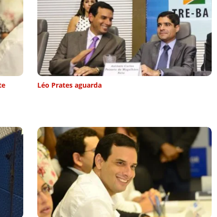
te
Léo Prates aguarda