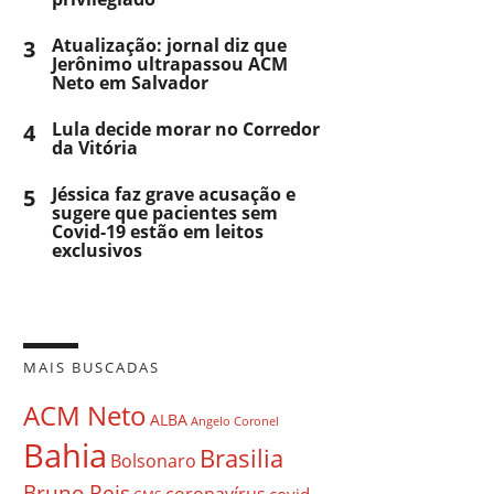
3
Atualização: jornal diz que
Jerônimo ultrapassou ACM
Neto em Salvador
4
Lula decide morar no Corredor
da Vitória
5
Jéssica faz grave acusação e
sugere que pacientes sem
Covid-19 estão em leitos
exclusivos
MAIS BUSCADAS
ACM Neto
ALBA
Angelo Coronel
Bahia
Brasilia
Bolsonaro
Bruno Reis
coronavírus