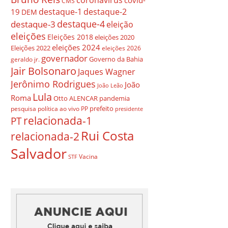
covid-
CMS
destaque-1
destaque-2
19
DEM
destaque-4
destaque-3
eleição
eleições
Eleições 2018
eleições 2020
eleições 2024
Eleições 2022
eleições 2026
governador
Governo da Bahia
geraldo jr.
Jair Bolsonaro
Jaques Wagner
Jerônimo Rodrigues
João
João Leão
Lula
Roma
Otto ALENCAR
pandemia
prefeito
pesquisa
política ao vivo
PP
presidente
relacionada-1
PT
Rui Costa
relacionada-2
Salvador
Vacina
STF