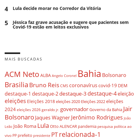
4
Lula decide morar no Corredor da Vitória
5
Jéssica faz grave acusação e sugere que pacientes sem
Covid-19 estão em leitos exclusivos
MAIS BUSCADAS
Bahia
ACM Neto
Bolsonaro
ALBA
Angelo Coronel
Brasilia
Bruno Reis
coronavírus
covid-19
DEM
CMS
destaque-4
destaque-3
destaque-1
destaque-2
eleição
eleições
eleições
Eleições 2018
eleições 2020
Eleições 2022
Jair
governador
2024
Governo da Bahia
geraldo jr.
eleições 2026
Bolsonaro
Jerônimo Rodrigues
Jaques Wagner
João
Lula
João Roma
Otto ALENCAR
pandemia
pesquisa
política ao
Leão
relacionada-1
PT
prefeito
vivo
PP
presidente