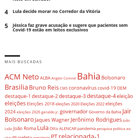
4
Lula decide morar no Corredor da Vitória
5
Jéssica faz grave acusação e sugere que pacientes sem
Covid-19 estão em leitos exclusivos
MAIS BUSCADAS
Bahia
ACM Neto
Bolsonaro
ALBA
Angelo Coronel
Brasilia
Bruno Reis
coronavírus
covid-19
DEM
CMS
destaque-4
destaque-3
eleição
destaque-1
destaque-2
eleições
eleições
Eleições 2018
eleições 2020
Eleições 2022
Jair
governador
2024
Governo da Bahia
geraldo jr.
eleições 2026
Bolsonaro
Jerônimo Rodrigues
Jaques Wagner
João
Lula
João Roma
Otto ALENCAR
pandemia
pesquisa
política ao
Leão
relacionada-1
PT
prefeito
vivo
PP
presidente