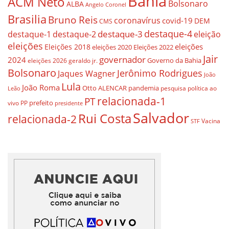
Bahia
ACM Neto
Bolsonaro
ALBA
Angelo Coronel
Brasilia
Bruno Reis
coronavírus
covid-19
DEM
CMS
destaque-4
destaque-3
destaque-1
destaque-2
eleição
eleições
eleições
Eleições 2018
eleições 2020
Eleições 2022
Jair
governador
2024
Governo da Bahia
geraldo jr.
eleições 2026
Bolsonaro
Jerônimo Rodrigues
Jaques Wagner
João
Lula
João Roma
Otto ALENCAR
pandemia
pesquisa
política ao
Leão
relacionada-1
PT
prefeito
vivo
PP
presidente
Salvador
Rui Costa
relacionada-2
Vacina
STF