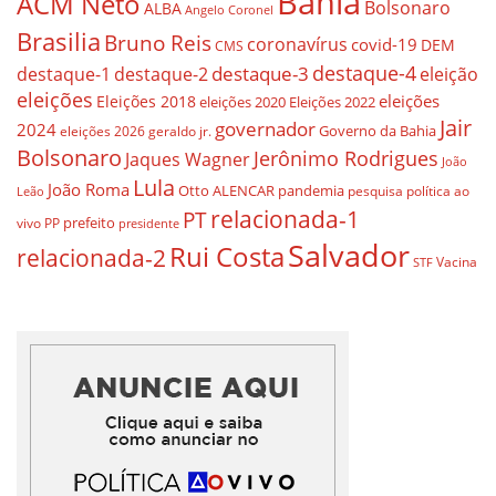
Bahia
ACM Neto
Bolsonaro
ALBA
Angelo Coronel
Brasilia
Bruno Reis
coronavírus
covid-19
DEM
CMS
destaque-4
destaque-3
destaque-1
destaque-2
eleição
eleições
eleições
Eleições 2018
eleições 2020
Eleições 2022
Jair
governador
2024
Governo da Bahia
geraldo jr.
eleições 2026
Bolsonaro
Jerônimo Rodrigues
Jaques Wagner
João
Lula
João Roma
Otto ALENCAR
pandemia
pesquisa
política ao
Leão
relacionada-1
PT
prefeito
vivo
PP
presidente
Salvador
Rui Costa
relacionada-2
Vacina
STF