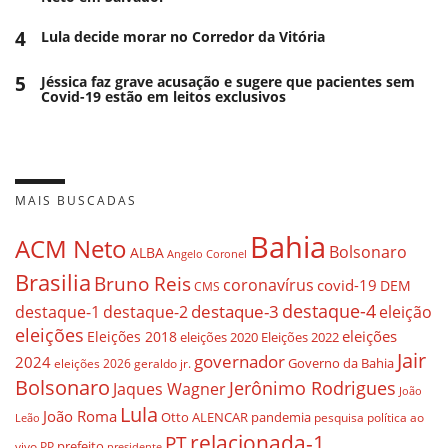
4
Lula decide morar no Corredor da Vitória
5
Jéssica faz grave acusação e sugere que pacientes sem
Covid-19 estão em leitos exclusivos
MAIS BUSCADAS
Bahia
ACM Neto
Bolsonaro
ALBA
Angelo Coronel
Brasilia
Bruno Reis
coronavírus
covid-19
DEM
CMS
destaque-4
destaque-3
destaque-1
destaque-2
eleição
eleições
eleições
Eleições 2018
eleições 2020
Eleições 2022
Jair
governador
2024
Governo da Bahia
geraldo jr.
eleições 2026
Bolsonaro
Jerônimo Rodrigues
Jaques Wagner
João
Lula
João Roma
Otto ALENCAR
pandemia
pesquisa
política ao
Leão
relacionada-1
PT
prefeito
vivo
PP
presidente