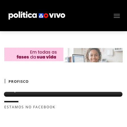
PROFISCO
Empréstimo de Rui deve ser aprovado, diz
deputado
ESTAMOS NO FACEBOOK