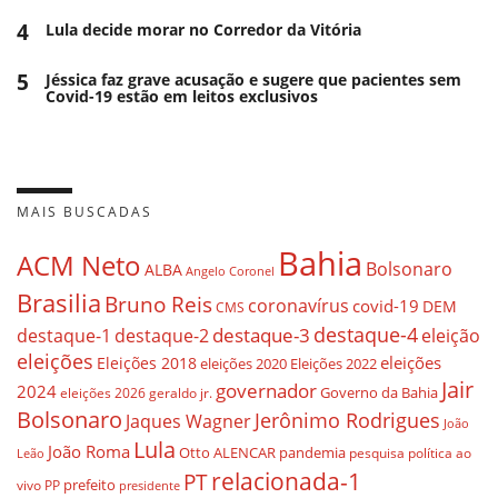
4
Lula decide morar no Corredor da Vitória
5
Jéssica faz grave acusação e sugere que pacientes sem
Covid-19 estão em leitos exclusivos
MAIS BUSCADAS
Bahia
ACM Neto
Bolsonaro
ALBA
Angelo Coronel
Brasilia
Bruno Reis
coronavírus
covid-19
DEM
CMS
destaque-4
destaque-3
destaque-1
destaque-2
eleição
eleições
eleições
Eleições 2018
eleições 2020
Eleições 2022
Jair
governador
2024
Governo da Bahia
geraldo jr.
eleições 2026
Bolsonaro
Jerônimo Rodrigues
Jaques Wagner
João
Lula
João Roma
Otto ALENCAR
pandemia
pesquisa
política ao
Leão
relacionada-1
PT
prefeito
vivo
PP
presidente