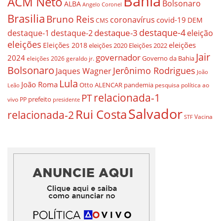
Bahia
ACM Neto
Bolsonaro
ALBA
Angelo Coronel
Brasilia
Bruno Reis
coronavírus
covid-19
DEM
CMS
destaque-4
destaque-3
eleição
destaque-1
destaque-2
eleições
eleições
Eleições 2018
eleições 2020
Eleições 2022
Jair
governador
2024
Governo da Bahia
geraldo jr.
eleições 2026
Bolsonaro
Jerônimo Rodrigues
Jaques Wagner
João
Lula
João Roma
Otto ALENCAR
pandemia
pesquisa
política ao
Leão
relacionada-1
PT
prefeito
vivo
PP
presidente
Salvador
Rui Costa
relacionada-2
Vacina
STF