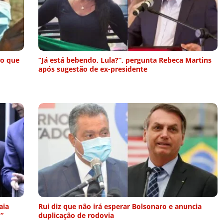
ro que
“Já está bebendo, Lula?”, pergunta Rebeca Martins
após sugestão de ex-presidente
aia
Rui diz que não irá esperar Bolsonaro e anuncia
”
duplicação de rodovia