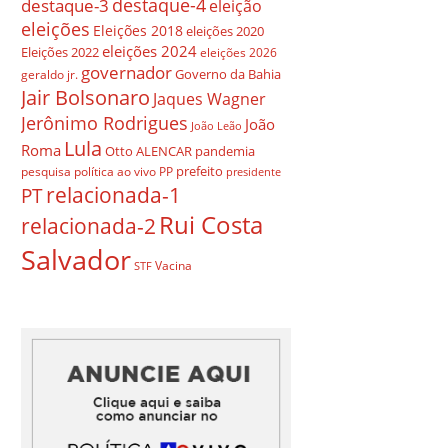
destaque-4
destaque-3
eleição
eleições
Eleições 2018
eleições 2020
eleições 2024
Eleições 2022
eleições 2026
governador
Governo da Bahia
geraldo jr.
Jair Bolsonaro
Jaques Wagner
Jerônimo Rodrigues
João
João Leão
Lula
Roma
Otto ALENCAR
pandemia
prefeito
pesquisa
política ao vivo
PP
presidente
relacionada-1
PT
Rui Costa
relacionada-2
Salvador
Vacina
STF