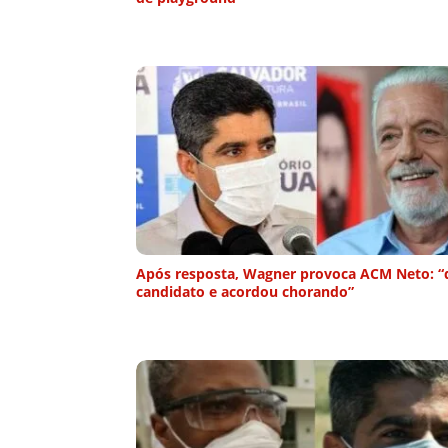
Após resposta, Wagner provoca ACM Neto: 
candidato e acordou chorando”