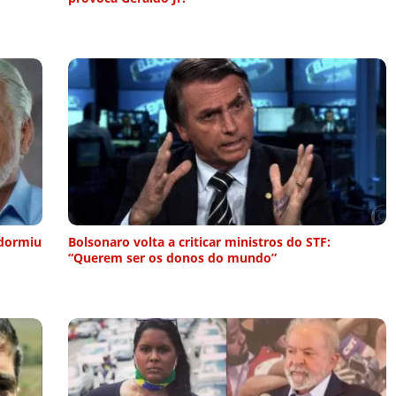
“dormiu
Bolsonaro volta a criticar ministros do STF:
“Querem ser os donos do mundo”