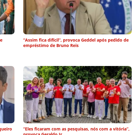
ue
“Assim fica difícil”, provoca Geddel após pedido de
empréstimo de Bruno Reis
queiro
“Eles ficaram com as pesquisas, nós com a vitória”,
provoca Geraldo Jr.