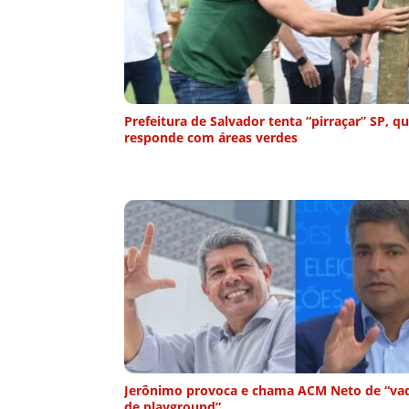
Prefeitura de Salvador tenta “pirraçar” SP, q
responde com áreas verdes
Jerônimo provoca e chama ACM Neto de “va
de playground”