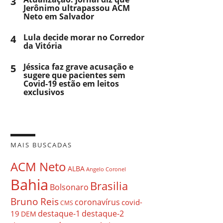
3
Jerônimo ultrapassou ACM
Neto em Salvador
4
Lula decide morar no Corredor
da Vitória
5
Jéssica faz grave acusação e
sugere que pacientes sem
Covid-19 estão em leitos
exclusivos
MAIS BUSCADAS
ACM Neto
ALBA
Angelo Coronel
Bahia
Brasilia
Bolsonaro
Bruno Reis
coronavírus
covid-
CMS
destaque-1
destaque-2
19
DEM