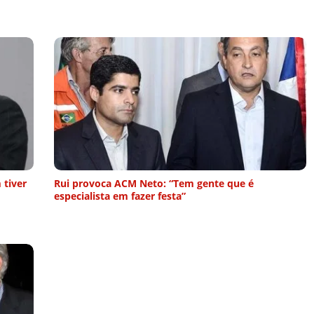
 tiver
Rui provoca ACM Neto: “Tem gente que é
especialista em fazer festa”