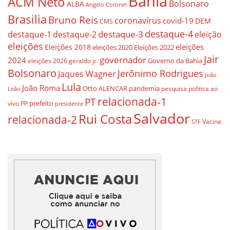
Bahia
ACM Neto
Bolsonaro
ALBA
Angelo Coronel
Brasilia
Bruno Reis
coronavírus
covid-19
DEM
CMS
destaque-4
destaque-3
eleição
destaque-1
destaque-2
eleições
eleições
Eleições 2018
eleições 2020
Eleições 2022
Jair
governador
2024
Governo da Bahia
geraldo jr.
eleições 2026
Bolsonaro
Jerônimo Rodrigues
Jaques Wagner
João
Lula
João Roma
Otto ALENCAR
pandemia
pesquisa
política ao
Leão
relacionada-1
PT
prefeito
vivo
PP
presidente
Salvador
Rui Costa
relacionada-2
Vacina
STF