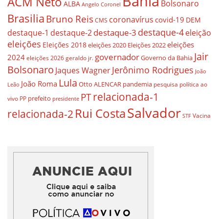
Bahia
ACM Neto
Bolsonaro
ALBA
Angelo Coronel
Brasilia
Bruno Reis
coronavírus
covid-19
DEM
CMS
destaque-4
destaque-3
eleição
destaque-1
destaque-2
eleições
eleições
Eleições 2018
eleições 2020
Eleições 2022
Jair
governador
2024
Governo da Bahia
geraldo jr.
eleições 2026
Bolsonaro
Jerônimo Rodrigues
Jaques Wagner
João
Lula
João Roma
Otto ALENCAR
pandemia
pesquisa
política ao
Leão
relacionada-1
PT
prefeito
vivo
PP
presidente
Salvador
Rui Costa
relacionada-2
Vacina
STF