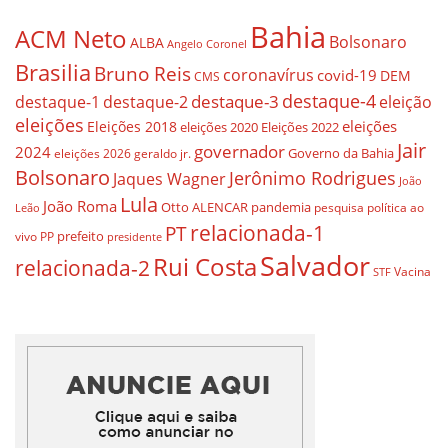
Bahia
ACM Neto
Bolsonaro
ALBA
Angelo Coronel
Brasilia
Bruno Reis
coronavírus
covid-19
DEM
CMS
destaque-4
destaque-3
eleição
destaque-1
destaque-2
eleições
eleições
Eleições 2018
eleições 2020
Eleições 2022
Jair
governador
2024
Governo da Bahia
geraldo jr.
eleições 2026
Bolsonaro
Jerônimo Rodrigues
Jaques Wagner
João
Lula
João Roma
Otto ALENCAR
pandemia
pesquisa
política ao
Leão
relacionada-1
PT
prefeito
vivo
PP
presidente
Salvador
Rui Costa
relacionada-2
Vacina
STF