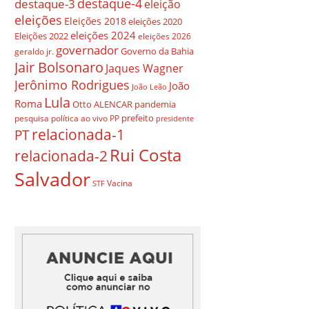
destaque-4
destaque-3
eleição
eleições
Eleições 2018
eleições 2020
eleições 2024
Eleições 2022
eleições 2026
governador
Governo da Bahia
geraldo jr.
Jair Bolsonaro
Jaques Wagner
Jerônimo Rodrigues
João
João Leão
Lula
Roma
Otto ALENCAR
pandemia
prefeito
pesquisa
política ao vivo
PP
presidente
relacionada-1
PT
Rui Costa
relacionada-2
Salvador
Vacina
STF