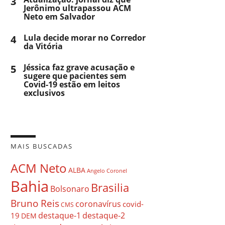
3
Jerônimo ultrapassou ACM
Neto em Salvador
4
Lula decide morar no Corredor
da Vitória
5
Jéssica faz grave acusação e
sugere que pacientes sem
Covid-19 estão em leitos
exclusivos
MAIS BUSCADAS
ACM Neto
ALBA
Angelo Coronel
Bahia
Brasilia
Bolsonaro
Bruno Reis
coronavírus
covid-
CMS
destaque-1
destaque-2
19
DEM