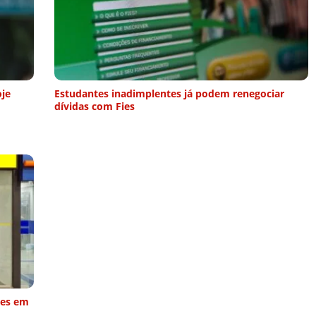
oje
Estudantes inadimplentes já podem renegociar
dívidas com Fies
ões em