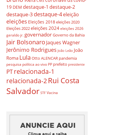
covid-
CMS
destaque-1
destaque-2
19
DEM
destaque-4
destaque-3
eleição
eleições
Eleições 2018
eleições 2020
eleições 2024
Eleições 2022
eleições 2026
governador
Governo da Bahia
geraldo jr.
Jair Bolsonaro
Jaques Wagner
Jerônimo Rodrigues
João
João Leão
Lula
Roma
Otto ALENCAR
pandemia
prefeito
pesquisa
política ao vivo
PP
presidente
relacionada-1
PT
Rui Costa
relacionada-2
Salvador
Vacina
STF