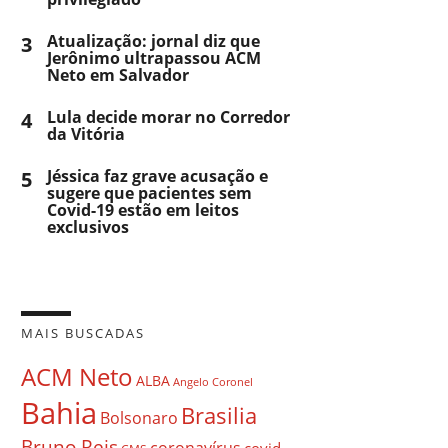
3
Atualização: jornal diz que
Jerônimo ultrapassou ACM
Neto em Salvador
4
Lula decide morar no Corredor
da Vitória
5
Jéssica faz grave acusação e
sugere que pacientes sem
Covid-19 estão em leitos
exclusivos
MAIS BUSCADAS
ACM Neto
ALBA
Angelo Coronel
Bahia
Brasilia
Bolsonaro
Bruno Reis
coronavírus