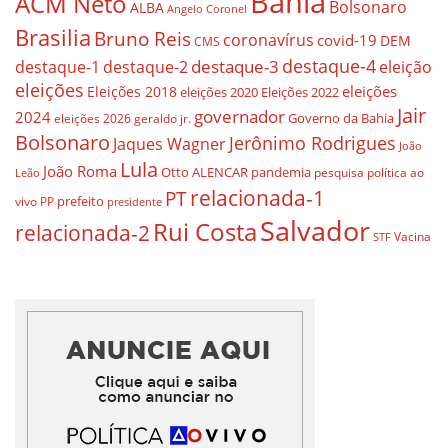
Bahia
ACM Neto
Bolsonaro
ALBA
Angelo Coronel
Brasilia
Bruno Reis
coronavírus
covid-19
DEM
CMS
destaque-4
destaque-3
eleição
destaque-1
destaque-2
eleições
eleições
Eleições 2018
eleições 2020
Eleições 2022
Jair
governador
2024
Governo da Bahia
geraldo jr.
eleições 2026
Bolsonaro
Jerônimo Rodrigues
Jaques Wagner
João
Lula
João Roma
Otto ALENCAR
pandemia
pesquisa
política ao
Leão
relacionada-1
PT
prefeito
vivo
PP
presidente
Salvador
Rui Costa
relacionada-2
Vacina
STF