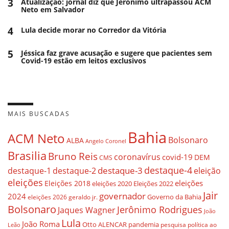
3
Atualização: jornal diz que Jerônimo ultrapassou ACM
Neto em Salvador
4
Lula decide morar no Corredor da Vitória
5
Jéssica faz grave acusação e sugere que pacientes sem
Covid-19 estão em leitos exclusivos
MAIS BUSCADAS
Bahia
ACM Neto
Bolsonaro
ALBA
Angelo Coronel
Brasilia
Bruno Reis
coronavírus
covid-19
DEM
CMS
destaque-4
destaque-3
eleição
destaque-1
destaque-2
eleições
eleições
Eleições 2018
eleições 2020
Eleições 2022
Jair
governador
2024
Governo da Bahia
geraldo jr.
eleições 2026
Bolsonaro
Jerônimo Rodrigues
Jaques Wagner
João
Lula
João Roma
Otto ALENCAR
pandemia
pesquisa
política ao
Leão