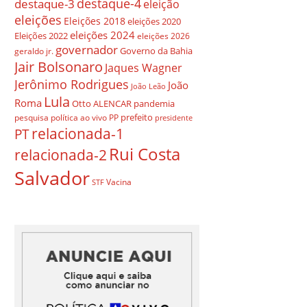
destaque-4
destaque-3
eleição
eleições
Eleições 2018
eleições 2020
eleições 2024
Eleições 2022
eleições 2026
governador
Governo da Bahia
geraldo jr.
Jair Bolsonaro
Jaques Wagner
Jerônimo Rodrigues
João
João Leão
Lula
Roma
Otto ALENCAR
pandemia
prefeito
pesquisa
política ao vivo
PP
presidente
relacionada-1
PT
Rui Costa
relacionada-2
Salvador
Vacina
STF