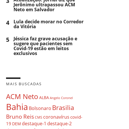
3
Jerônimo ultrapassou ACM
Neto em Salvador
4
Lula decide morar no Corredor
da Vitória
5
Jéssica faz grave acusação e
sugere que pacientes sem
Covid-19 estão em leitos
exclusivos
MAIS BUSCADAS
ACM Neto
ALBA
Angelo Coronel
Bahia
Brasilia
Bolsonaro
Bruno Reis
coronavírus
covid-
CMS
destaque-1
destaque-2
19
DEM