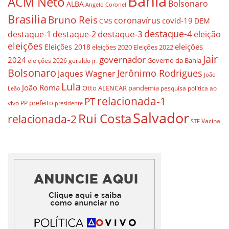
Bahia
ACM Neto
Bolsonaro
ALBA
Angelo Coronel
Brasilia
Bruno Reis
coronavírus
covid-19
DEM
CMS
destaque-4
destaque-3
eleição
destaque-1
destaque-2
eleições
eleições
Eleições 2018
eleições 2020
Eleições 2022
Jair
governador
2024
Governo da Bahia
geraldo jr.
eleições 2026
Bolsonaro
Jerônimo Rodrigues
Jaques Wagner
João
Lula
João Roma
Otto ALENCAR
pandemia
pesquisa
política ao
Leão
relacionada-1
PT
prefeito
vivo
PP
presidente
Salvador
Rui Costa
relacionada-2
Vacina
STF