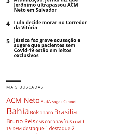
3
Jerônimo ultrapassou ACM
Neto em Salvador
4
Lula decide morar no Corredor
da Vitória
5
Jéssica faz grave acusação e
sugere que pacientes sem
Covid-19 estão em leitos
exclusivos
MAIS BUSCADAS
ACM Neto
ALBA
Angelo Coronel
Bahia
Brasilia
Bolsonaro
Bruno Reis
coronavírus
covid-
CMS
destaque-1
destaque-2
19
DEM