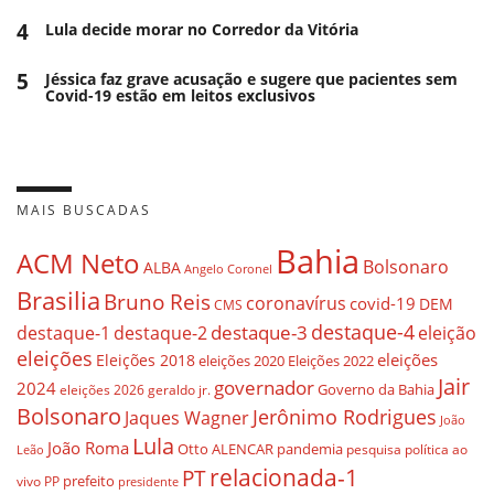
4
Lula decide morar no Corredor da Vitória
5
Jéssica faz grave acusação e sugere que pacientes sem
Covid-19 estão em leitos exclusivos
MAIS BUSCADAS
Bahia
ACM Neto
Bolsonaro
ALBA
Angelo Coronel
Brasilia
Bruno Reis
coronavírus
covid-19
DEM
CMS
destaque-4
destaque-3
eleição
destaque-1
destaque-2
eleições
eleições
Eleições 2018
eleições 2020
Eleições 2022
Jair
governador
2024
Governo da Bahia
geraldo jr.
eleições 2026
Bolsonaro
Jerônimo Rodrigues
Jaques Wagner
João
Lula
João Roma
Otto ALENCAR
pandemia
pesquisa
política ao
Leão
relacionada-1
PT
prefeito
vivo
PP
presidente