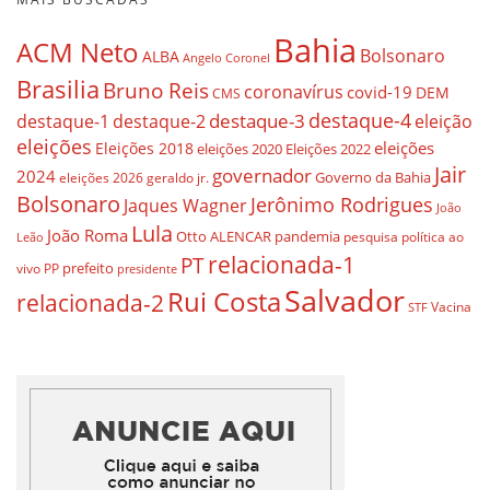
Bahia
ACM Neto
Bolsonaro
ALBA
Angelo Coronel
Brasilia
Bruno Reis
coronavírus
covid-19
DEM
CMS
destaque-4
destaque-3
destaque-1
destaque-2
eleição
eleições
eleições
Eleições 2018
eleições 2020
Eleições 2022
Jair
governador
2024
Governo da Bahia
geraldo jr.
eleições 2026
Bolsonaro
Jerônimo Rodrigues
Jaques Wagner
João
Lula
João Roma
Otto ALENCAR
pandemia
pesquisa
política ao
Leão
relacionada-1
PT
prefeito
vivo
PP
presidente
Salvador
Rui Costa
relacionada-2
Vacina
STF