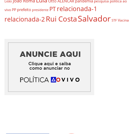
Lula
João Roma
Otto ALENCAR
pandemia
pesquisa
política ao
Leão
relacionada-1
PT
prefeito
vivo
PP
presidente
Salvador
Rui Costa
relacionada-2
Vacina
STF