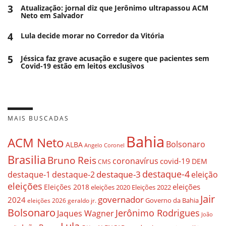
3
Atualização: jornal diz que Jerônimo ultrapassou ACM
Neto em Salvador
4
Lula decide morar no Corredor da Vitória
5
Jéssica faz grave acusação e sugere que pacientes sem
Covid-19 estão em leitos exclusivos
MAIS BUSCADAS
Bahia
ACM Neto
Bolsonaro
ALBA
Angelo Coronel
Brasilia
Bruno Reis
coronavírus
covid-19
DEM
CMS
destaque-4
destaque-3
eleição
destaque-1
destaque-2
eleições
eleições
Eleições 2018
eleições 2020
Eleições 2022
Jair
governador
2024
Governo da Bahia
geraldo jr.
eleições 2026
Bolsonaro
Jerônimo Rodrigues
Jaques Wagner
João