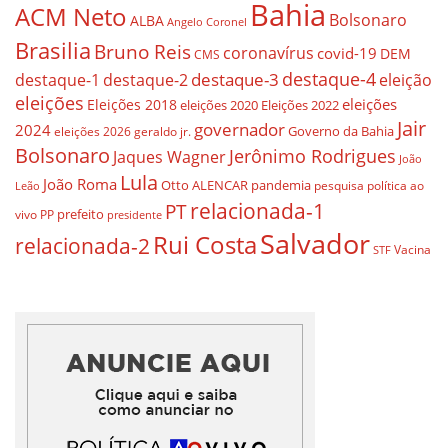
Bahia
ACM Neto
Bolsonaro
ALBA
Angelo Coronel
Brasilia
Bruno Reis
coronavírus
covid-19
DEM
CMS
destaque-4
destaque-3
eleição
destaque-1
destaque-2
eleições
eleições
Eleições 2018
eleições 2020
Eleições 2022
Jair
governador
2024
Governo da Bahia
geraldo jr.
eleições 2026
Bolsonaro
Jerônimo Rodrigues
Jaques Wagner
João
Lula
João Roma
Otto ALENCAR
pandemia
pesquisa
política ao
Leão
relacionada-1
PT
prefeito
vivo
PP
presidente
Salvador
Rui Costa
relacionada-2
Vacina
STF