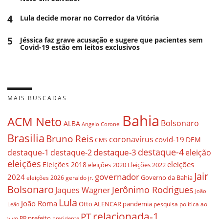
4
Lula decide morar no Corredor da Vitória
5
Jéssica faz grave acusação e sugere que pacientes sem
Covid-19 estão em leitos exclusivos
MAIS BUSCADAS
Bahia
ACM Neto
Bolsonaro
ALBA
Angelo Coronel
Brasilia
Bruno Reis
coronavírus
covid-19
DEM
CMS
destaque-4
destaque-3
eleição
destaque-1
destaque-2
eleições
eleições
Eleições 2018
eleições 2020
Eleições 2022
Jair
governador
2024
Governo da Bahia
geraldo jr.
eleições 2026
Bolsonaro
Jerônimo Rodrigues
Jaques Wagner
João
Lula
João Roma
Otto ALENCAR
pandemia
pesquisa
política ao
Leão
relacionada-1
PT
prefeito
vivo
PP
presidente