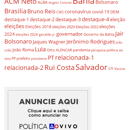
Bahia
ACM Neto
Bolsonaro
ALBA
Angelo Coronel
Brasilia
Bruno Reis
coronavírus
covid-19
DEM
CMS
destaque-4
destaque-3
eleição
destaque-1
destaque-2
eleições
eleições
Eleições 2018
eleições 2020
Eleições 2022
Jair
governador
2024
Governo da Bahia
geraldo jr.
eleições 2026
Bolsonaro
Jerônimo Rodrigues
Jaques Wagner
João
Lula
João Roma
Otto ALENCAR
pandemia
pesquisa
política ao
Leão
relacionada-1
PT
prefeito
vivo
PP
presidente
Salvador
Rui Costa
relacionada-2
Vacina
STF