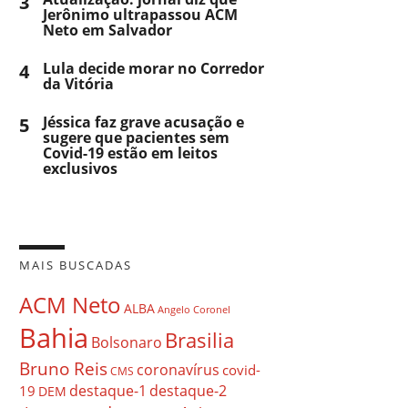
3
Jerônimo ultrapassou ACM
Neto em Salvador
4
Lula decide morar no Corredor
da Vitória
5
Jéssica faz grave acusação e
sugere que pacientes sem
Covid-19 estão em leitos
exclusivos
MAIS BUSCADAS
ACM Neto
ALBA
Angelo Coronel
Bahia
Brasilia
Bolsonaro
Bruno Reis
coronavírus
covid-
CMS
destaque-1
destaque-2
19
DEM