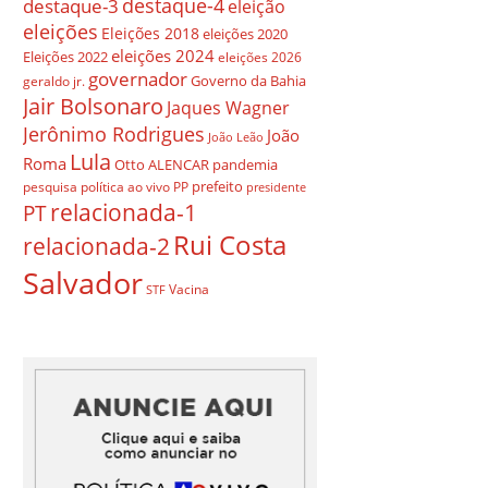
destaque-4
destaque-3
eleição
eleições
Eleições 2018
eleições 2020
eleições 2024
Eleições 2022
eleições 2026
governador
Governo da Bahia
geraldo jr.
Jair Bolsonaro
Jaques Wagner
Jerônimo Rodrigues
João
João Leão
Lula
Roma
Otto ALENCAR
pandemia
prefeito
pesquisa
política ao vivo
PP
presidente
relacionada-1
PT
Rui Costa
relacionada-2
Salvador
Vacina
STF