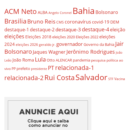
Bahia
ACM Neto
Bolsonaro
ALBA
Angelo Coronel
Brasilia
Bruno Reis
coronavírus
covid-19
DEM
CMS
destaque-4
destaque-3
eleição
destaque-1
destaque-2
eleições
eleições
Eleições 2018
eleições 2020
Eleições 2022
Jair
governador
2024
Governo da Bahia
geraldo jr.
eleições 2026
Bolsonaro
Jerônimo Rodrigues
Jaques Wagner
João
Lula
João Roma
Otto ALENCAR
pandemia
pesquisa
política ao
Leão
relacionada-1
PT
prefeito
vivo
PP
presidente
Salvador
Rui Costa
relacionada-2
Vacina
STF