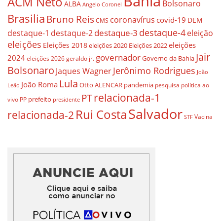
Bahia
ACM Neto
Bolsonaro
ALBA
Angelo Coronel
Brasilia
Bruno Reis
coronavírus
covid-19
DEM
CMS
destaque-4
destaque-3
eleição
destaque-1
destaque-2
eleições
eleições
Eleições 2018
eleições 2020
Eleições 2022
Jair
governador
2024
Governo da Bahia
geraldo jr.
eleições 2026
Bolsonaro
Jerônimo Rodrigues
Jaques Wagner
João
Lula
João Roma
Otto ALENCAR
pandemia
pesquisa
política ao
Leão
relacionada-1
PT
prefeito
vivo
PP
presidente
Salvador
Rui Costa
relacionada-2
Vacina
STF