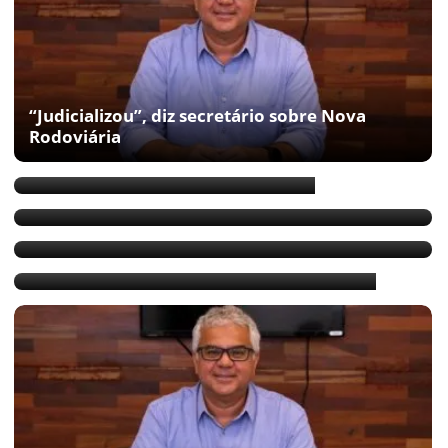
“Judicializou”, diz secretário sobre Nova
Rodoviária
“Esse assunto está judicializado”
Área da nova rodoviária é “grilada”, diz
Guanabara
Líder da Sedur fala sobre desemprego em
Salvador
Sedur também respondeu Carlos Muniz