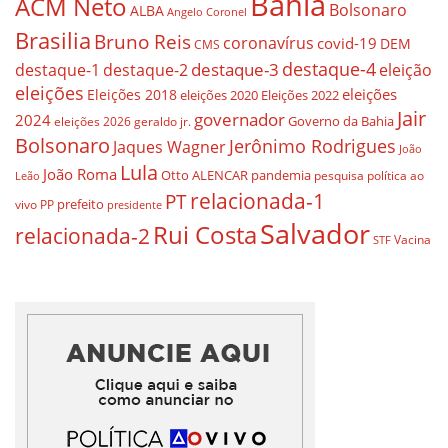
Bahia
ACM Neto
Bolsonaro
ALBA
Angelo Coronel
Brasilia
Bruno Reis
coronavírus
covid-19
DEM
CMS
destaque-4
destaque-3
destaque-1
destaque-2
eleição
eleições
eleições
Eleições 2018
eleições 2020
Eleições 2022
Jair
governador
2024
Governo da Bahia
geraldo jr.
eleições 2026
Bolsonaro
Jerônimo Rodrigues
Jaques Wagner
João
Lula
João Roma
Otto ALENCAR
pandemia
pesquisa
política ao
Leão
relacionada-1
PT
prefeito
vivo
PP
presidente
Salvador
Rui Costa
relacionada-2
Vacina
STF