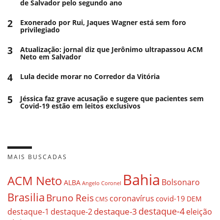
de Salvador pelo segundo ano
2
Exonerado por Rui, Jaques Wagner está sem foro
privilegiado
3
Atualização: jornal diz que Jerônimo ultrapassou ACM
Neto em Salvador
4
Lula decide morar no Corredor da Vitória
5
Jéssica faz grave acusação e sugere que pacientes sem
Covid-19 estão em leitos exclusivos
MAIS BUSCADAS
Bahia
ACM Neto
Bolsonaro
ALBA
Angelo Coronel
Brasilia
Bruno Reis
coronavírus
covid-19
DEM
CMS
destaque-4
destaque-3
eleição
destaque-1
destaque-2