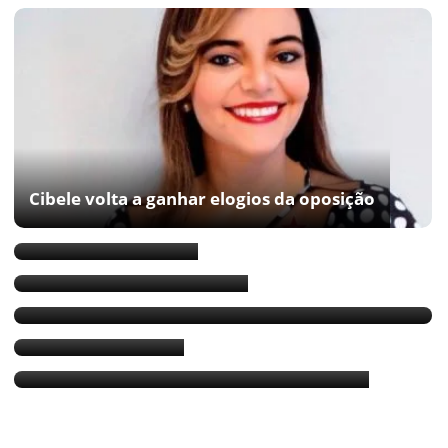
Cibele volta a ganhar elogios da oposição
Cibele surpreende
“O governador acertou”
Rui evita problemas ao manter Cibele
Carvalho na Serin
Cibele deve ficar
Petistas sonham com Caetano na Serin