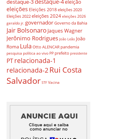
destaque-4
destaque-3
eleição
eleições
Eleições 2018
eleições 2020
eleições 2024
Eleições 2022
eleições 2026
governador
Governo da Bahia
geraldo jr.
Jair Bolsonaro
Jaques Wagner
Jerônimo Rodrigues
João
João Leão
Lula
Roma
Otto ALENCAR
pandemia
prefeito
pesquisa
política ao vivo
PP
presidente
relacionada-1
PT
Rui Costa
relacionada-2
Salvador
Vacina
STF