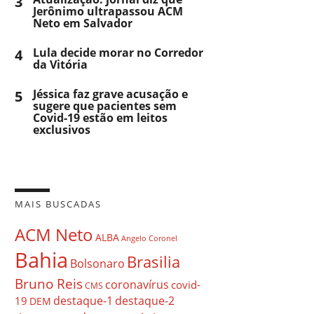
3
Jerônimo ultrapassou ACM
Neto em Salvador
4
Lula decide morar no Corredor
da Vitória
5
Jéssica faz grave acusação e
sugere que pacientes sem
Covid-19 estão em leitos
exclusivos
MAIS BUSCADAS
ACM Neto
ALBA
Angelo Coronel
Bahia
Brasilia
Bolsonaro
Bruno Reis
coronavírus
covid-
CMS
destaque-1
destaque-2
19
DEM