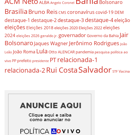
Bahia
ACM Neto
Bolsonaro
ALBA
Angelo Coronel
Brasilia
Bruno Reis
coronavírus
covid-19
DEM
CMS
destaque-4
destaque-3
eleição
destaque-1
destaque-2
eleições
eleições
Eleições 2018
eleições 2020
Eleições 2022
Jair
governador
2024
Governo da Bahia
geraldo jr.
eleições 2026
Bolsonaro
Jerônimo Rodrigues
Jaques Wagner
João
Lula
João Roma
Otto ALENCAR
pandemia
pesquisa
política ao
Leão
relacionada-1
PT
prefeito
vivo
PP
presidente
Salvador
Rui Costa
relacionada-2
Vacina
STF