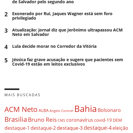
de Salvador pelo segundo ano
2
Exonerado por Rui, Jaques Wagner está sem foro
privilegiado
3
Atualização: jornal diz que Jerônimo ultrapassou ACM
Neto em Salvador
4
Lula decide morar no Corredor da Vitória
5
Jéssica faz grave acusação e sugere que pacientes sem
Covid-19 estão em leitos exclusivos
MAIS BUSCADAS
Bahia
ACM Neto
Bolsonaro
ALBA
Angelo Coronel
Brasilia
Bruno Reis
coronavírus
covid-19
DEM
CMS
destaque-4
destaque-3
eleição
destaque-1
destaque-2