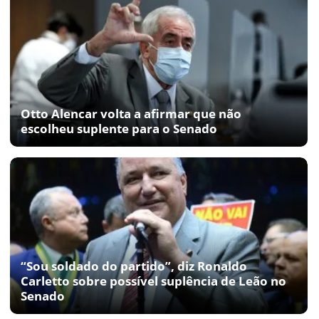
Otto Alencar volta a afirmar que não
escolheu suplente para o Senado
“Sou soldado do partido”, diz Ronaldo
Carletto sobre possível suplência de Leão no
Senado
Manassés diz que não vai abrir mão de
suplência