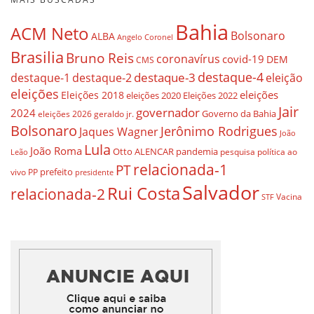
Bahia
ACM Neto
Bolsonaro
ALBA
Angelo Coronel
Brasilia
Bruno Reis
coronavírus
covid-19
DEM
CMS
destaque-4
destaque-3
destaque-1
destaque-2
eleição
eleições
eleições
Eleições 2018
eleições 2020
Eleições 2022
Jair
governador
2024
Governo da Bahia
geraldo jr.
eleições 2026
Bolsonaro
Jerônimo Rodrigues
Jaques Wagner
João
Lula
João Roma
Otto ALENCAR
pandemia
pesquisa
política ao
Leão
relacionada-1
PT
prefeito
vivo
PP
presidente
Salvador
Rui Costa
relacionada-2
Vacina
STF