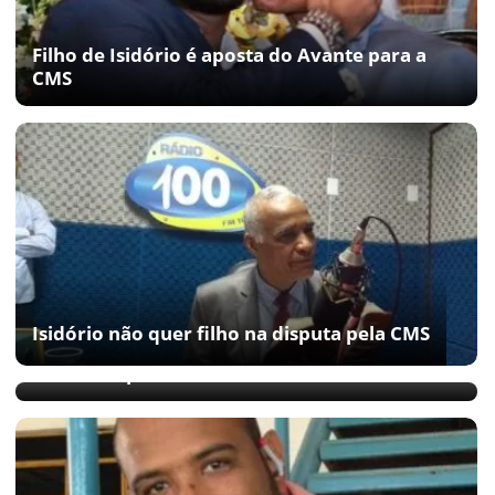
Filho de Isidório é aposta do Avante para a
CMS
Isidório não quer filho na disputa pela CMS
Com filho candidato a vereador, Isidório
tentará repetir Bolsonaro