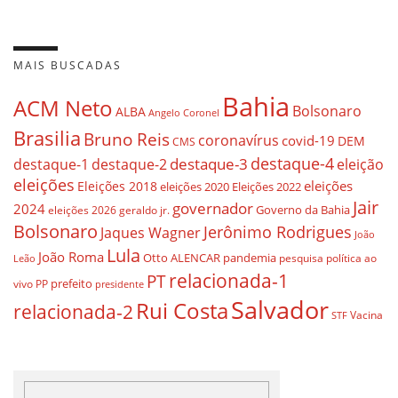
MAIS BUSCADAS
Bahia
ACM Neto
Bolsonaro
ALBA
Angelo Coronel
Brasilia
Bruno Reis
coronavírus
covid-19
DEM
CMS
destaque-4
destaque-3
destaque-1
destaque-2
eleição
eleições
eleições
Eleições 2018
eleições 2020
Eleições 2022
Jair
governador
2024
Governo da Bahia
geraldo jr.
eleições 2026
Bolsonaro
Jerônimo Rodrigues
Jaques Wagner
João
Lula
João Roma
Otto ALENCAR
pandemia
pesquisa
política ao
Leão
relacionada-1
PT
prefeito
vivo
PP
presidente
Salvador
Rui Costa
relacionada-2
Vacina
STF