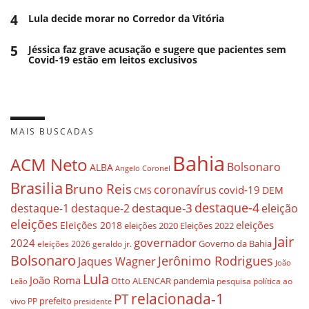
4
Lula decide morar no Corredor da Vitória
5
Jéssica faz grave acusação e sugere que pacientes sem
Covid-19 estão em leitos exclusivos
MAIS BUSCADAS
Bahia
ACM Neto
Bolsonaro
ALBA
Angelo Coronel
Brasilia
Bruno Reis
coronavírus
covid-19
DEM
CMS
destaque-4
destaque-3
destaque-1
destaque-2
eleição
eleições
eleições
Eleições 2018
eleições 2020
Eleições 2022
Jair
governador
2024
Governo da Bahia
geraldo jr.
eleições 2026
Bolsonaro
Jerônimo Rodrigues
Jaques Wagner
João
Lula
João Roma
Otto ALENCAR
pandemia
pesquisa
política ao
Leão
relacionada-1
PT
prefeito
vivo
PP
presidente