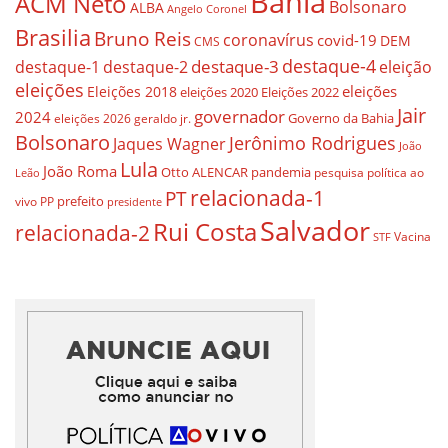
Bahia
ACM Neto
Bolsonaro
ALBA
Angelo Coronel
Brasilia
Bruno Reis
coronavírus
covid-19
DEM
CMS
destaque-4
destaque-3
eleição
destaque-1
destaque-2
eleições
eleições
Eleições 2018
eleições 2020
Eleições 2022
Jair
governador
2024
Governo da Bahia
geraldo jr.
eleições 2026
Bolsonaro
Jerônimo Rodrigues
Jaques Wagner
João
Lula
João Roma
Otto ALENCAR
pandemia
pesquisa
política ao
Leão
relacionada-1
PT
prefeito
vivo
PP
presidente
Salvador
Rui Costa
relacionada-2
Vacina
STF