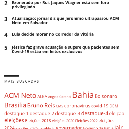
2
Exonerado por Rui, Jaques Wagner está sem foro
privilegiado
3
Atualização: jornal diz que Jerônimo ultrapassou ACM
Neto em Salvador
4
Lula decide morar no Corredor da Vitória
5
Jéssica faz grave acusação e sugere que pacientes sem
Covid-19 estão em leitos exclusivos
MAIS BUSCADAS
Bahia
ACM Neto
Bolsonaro
ALBA
Angelo Coronel
Brasilia
Bruno Reis
coronavírus
covid-19
DEM
CMS
destaque-4
destaque-3
destaque-1
destaque-2
eleição
eleições
eleições
Eleições 2018
eleições 2020
Eleições 2022
Jair
governador
2024
Governo da Bahia
geraldo jr.
eleições 2026