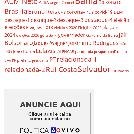
Bahia
ACM Neto
Bolsonaro
ALBA
Angelo Coronel
Brasilia
Bruno Reis
coronavírus
covid-19
DEM
CMS
destaque-4
destaque-3
destaque-1
destaque-2
eleição
eleições
eleições
Eleições 2018
eleições 2020
Eleições 2022
Jair
governador
2024
Governo da Bahia
geraldo jr.
eleições 2026
Bolsonaro
Jerônimo Rodrigues
Jaques Wagner
João
Lula
João Roma
Otto ALENCAR
pandemia
pesquisa
política ao
Leão
relacionada-1
PT
prefeito
vivo
PP
presidente
Salvador
Rui Costa
relacionada-2
Vacina
STF