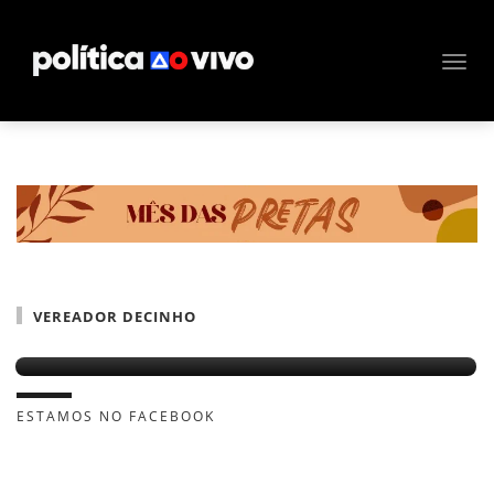
VEREADOR DECINHO
Vereador é acusado de agredir militante em
Lauro
ESTAMOS NO FACEBOOK