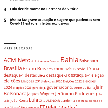
4
Lula decide morar no Corredor da Vitória
5
Jéssica faz grave acusação e sugere que pacientes sem
Covid-19 estão em leitos exclusivos
MAIS BUSCADAS
Bahia
ACM Neto
Bolsonaro
ALBA
Angelo Coronel
Brasilia
Bruno Reis
coronavírus
covid-19
DEM
CMS
destaque-4
destaque-3
eleição
destaque-1
destaque-2
eleições
eleições
Eleições 2018
eleições 2020
Eleições 2022
Jair
governador
2024
Governo da Bahia
geraldo jr.
eleições 2026
Bolsonaro
Jerônimo Rodrigues
Jaques Wagner
João
Lula
João Roma
Otto ALENCAR
pandemia
pesquisa
política ao
Leão
relacionada-1
PT
prefeito
vivo
PP
presidente