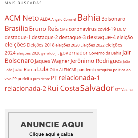
MAIS BUSCADAS
Bahia
ACM Neto
Bolsonaro
ALBA
Angelo Coronel
Brasilia
Bruno Reis
coronavírus
covid-19
DEM
CMS
destaque-4
destaque-3
destaque-1
destaque-2
eleição
eleições
eleições
Eleições 2018
eleições 2020
Eleições 2022
Jair
governador
2024
Governo da Bahia
geraldo jr.
eleições 2026
Bolsonaro
Jerônimo Rodrigues
Jaques Wagner
João
Lula
João Roma
Otto ALENCAR
pandemia
pesquisa
política ao
Leão
relacionada-1
PT
prefeito
vivo
PP
presidente
Salvador
Rui Costa
relacionada-2
Vacina
STF