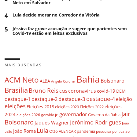
Neto em Salvador
4
Lula decide morar no Corredor da Vitória
5
Jéssica faz grave acusação e sugere que pacientes sem
Covid-19 estão em leitos exclusivos
MAIS BUSCADAS
Bahia
ACM Neto
Bolsonaro
ALBA
Angelo Coronel
Brasilia
Bruno Reis
coronavírus
covid-19
DEM
CMS
destaque-4
destaque-3
eleição
destaque-1
destaque-2
eleições
eleições
Eleições 2018
eleições 2020
Eleições 2022
Jair
governador
2024
Governo da Bahia
geraldo jr.
eleições 2026
Bolsonaro
Jerônimo Rodrigues
Jaques Wagner
João
Lula
João Roma
Otto ALENCAR
pandemia
pesquisa
política ao
Leão