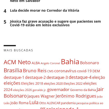
Neto em Salvador
4
Lula decide morar no Corredor da Vitória
5
Jéssica faz grave acusação e sugere que pacientes sem
Covid-19 estão em leitos exclusivos
MAIS BUSCADAS
Bahia
ACM Neto
Bolsonaro
ALBA
Angelo Coronel
Brasilia
Bruno Reis
coronavírus
covid-19
DEM
CMS
destaque-4
destaque-3
destaque-1
destaque-2
eleição
eleições
eleições
Eleições 2018
eleições 2020
Eleições 2022
Jair
governador
2024
Governo da Bahia
geraldo jr.
eleições 2026
Bolsonaro
Jerônimo Rodrigues
Jaques Wagner
João
Lula
João Roma
Otto ALENCAR
pandemia
pesquisa
política ao
Leão