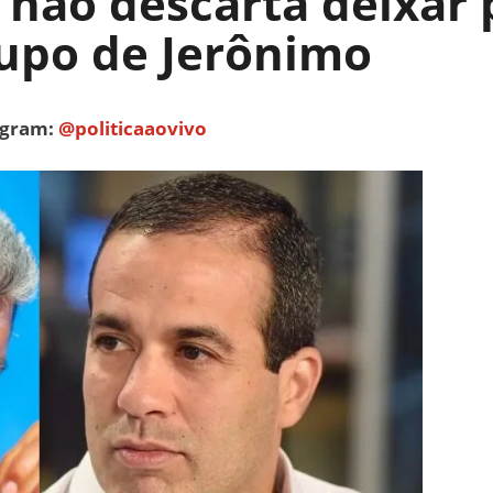
 não descarta deixar 
rupo de Jerônimo
tagram:
@politicaaovivo