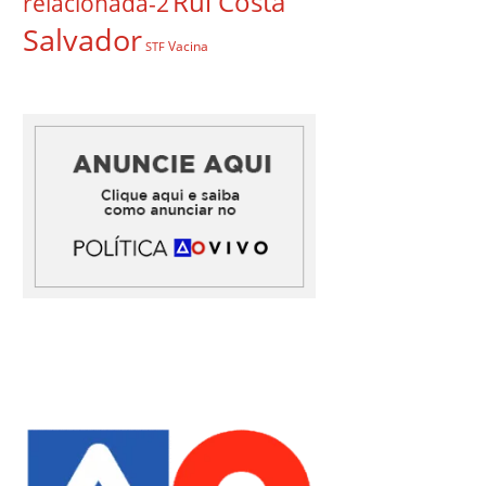
Rui Costa
relacionada-2
Salvador
Vacina
STF