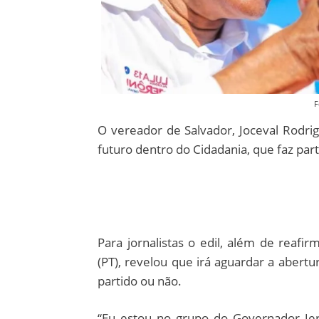
F
O vereador de Salvador, Joceval Rodrig
futuro dentro do Cidadania, que faz par
Para jornalistas o edil, além de reaf
(PT), revelou que irá aguardar a abertur
partido ou não.
“Eu estou no grupo do Governador Jerô