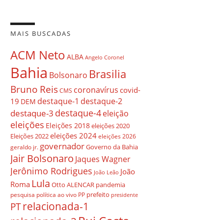
MAIS BUSCADAS
ACM Neto
ALBA
Angelo Coronel
Bahia
Brasilia
Bolsonaro
Bruno Reis
coronavírus
covid-
CMS
destaque-1
destaque-2
19
DEM
destaque-4
destaque-3
eleição
eleições
Eleições 2018
eleições 2020
eleições 2024
Eleições 2022
eleições 2026
governador
Governo da Bahia
geraldo jr.
Jair Bolsonaro
Jaques Wagner
Jerônimo Rodrigues
João
João Leão
Lula
Roma
Otto ALENCAR
pandemia
prefeito
pesquisa
política ao vivo
PP
presidente
relacionada-1
PT