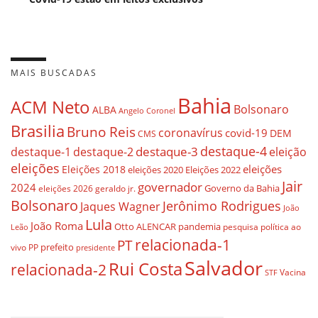
MAIS BUSCADAS
Bahia
ACM Neto
Bolsonaro
ALBA
Angelo Coronel
Brasilia
Bruno Reis
coronavírus
covid-19
DEM
CMS
destaque-4
destaque-3
destaque-1
destaque-2
eleição
eleições
eleições
Eleições 2018
eleições 2020
Eleições 2022
Jair
governador
2024
Governo da Bahia
geraldo jr.
eleições 2026
Bolsonaro
Jerônimo Rodrigues
Jaques Wagner
João
Lula
João Roma
Otto ALENCAR
pandemia
pesquisa
política ao
Leão
relacionada-1
PT
prefeito
vivo
PP
presidente
Salvador
Rui Costa
relacionada-2
Vacina
STF