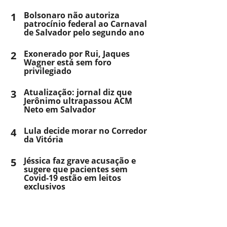
1
Bolsonaro não autoriza
patrocínio federal ao Carnaval
de Salvador pelo segundo ano
2
Exonerado por Rui, Jaques
Wagner está sem foro
privilegiado
3
Atualização: jornal diz que
Jerônimo ultrapassou ACM
Neto em Salvador
4
Lula decide morar no Corredor
da Vitória
5
Jéssica faz grave acusação e
sugere que pacientes sem
Covid-19 estão em leitos
exclusivos