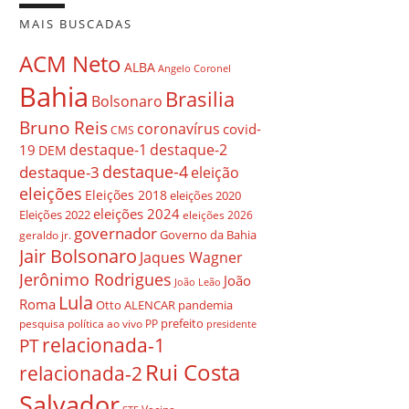
MAIS BUSCADAS
ACM Neto
ALBA
Angelo Coronel
Bahia
Brasilia
Bolsonaro
Bruno Reis
coronavírus
covid-
CMS
destaque-1
destaque-2
19
DEM
destaque-4
destaque-3
eleição
eleições
Eleições 2018
eleições 2020
eleições 2024
Eleições 2022
eleições 2026
governador
Governo da Bahia
geraldo jr.
Jair Bolsonaro
Jaques Wagner
Jerônimo Rodrigues
João
João Leão
Lula
Roma
Otto ALENCAR
pandemia
prefeito
pesquisa
política ao vivo
PP
presidente
relacionada-1
PT
Rui Costa
relacionada-2
Salvador