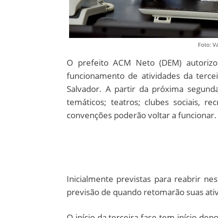
Foto: Va
O prefeito ACM Neto (DEM) autorizou
funcionamento de atividades da terc
Salvador. A partir da próxima segunda
temáticos; teatros; clubes sociais, r
convenções poderão voltar a funcionar.
Inicialmente previstas para reabrir n
previsão de quando retomarão suas ati
O início da terceira fase tem início d